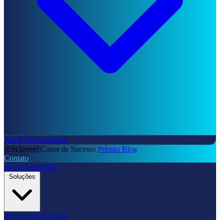
Risco
Produtividade
¡Em breve!
Casos de Sucesso
Prêmio
Blog
Contato
Home
Sobre nós
Soluções
Risco
Produtividade