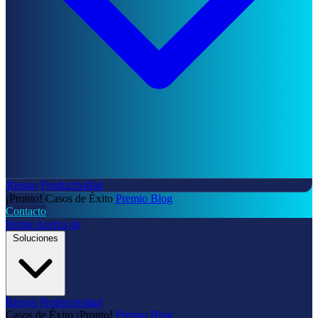
Riesgo
Productividad
¡Pronto!
Casos de Éxito
Premio
Blog
Contacto
Home
Acerca de
Soluciones
Riesgo
Productividad
Casos de Éxito
¡Pronto!
Premio
Blog